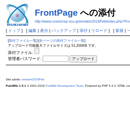
FrontPage
への添付
http://www.cosmicray-ocu.jp/einstein2018Feb/index.php?Fr
[
トップ
] [
編集
|
差分
|
バックアップ
|
添付
|
リロード
] [
新規
|
[
添付ファイル一覧
] [
全ページの添付ファイル一覧
]
アップロード可能最大ファイルサイズは 51,200KB です。
添付ファイル:
管理者パスワード:
Site admin:
einstein2018Feb
PukiWiki 1.5.1
© 2001-2016
PukiWiki Development Team
. Powered by PHP 5.3.3. HTML conv