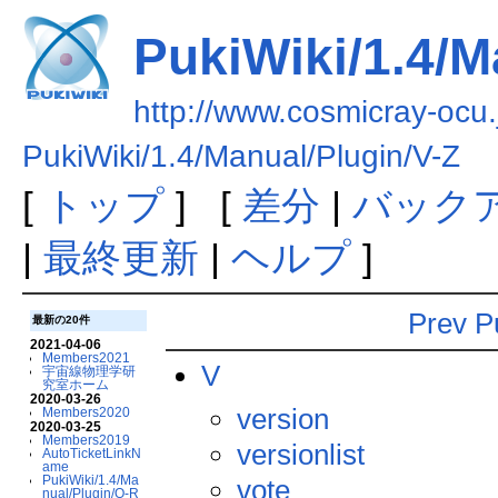
PukiWiki/1.4/M
http://www.cosmicray-ocu.
PukiWiki/1.4/Manual/Plugin/V-Z
[
トップ
] [
差分
|
バック
|
最終更新
|
ヘルプ
]
Prev
P
最新の20件
2021-04-06
Members2021
V
宇宙線物理学研
究室ホーム
2020-03-26
version
Members2020
2020-03-25
Members2019
versionlist
AutoTicketLinkN
ame
PukiWiki/1.4/Ma
vote
nual/Plugin/O-R