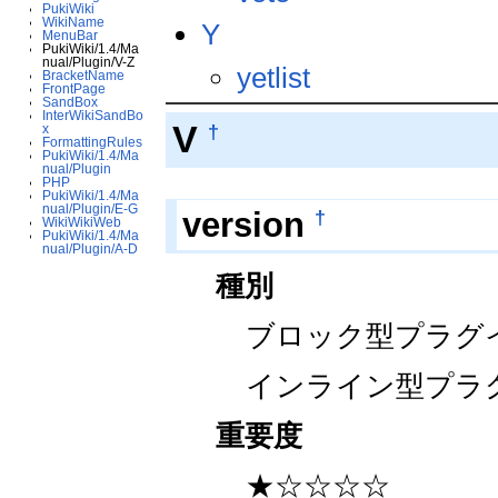
PukiWiki
WikiName
Y
MenuBar
PukiWiki/1.4/Ma
nual/Plugin/V-Z
yetlist
BracketName
FrontPage
SandBox
InterWikiSandBo
V
†
x
FormattingRules
PukiWiki/1.4/Ma
nual/Plugin
PHP
PukiWiki/1.4/Ma
nual/Plugin/E-G
†
version
WikiWikiWeb
PukiWiki/1.4/Ma
nual/Plugin/A-D
種別
ブロック型プラグ
インライン型プラ
重要度
★☆☆☆☆