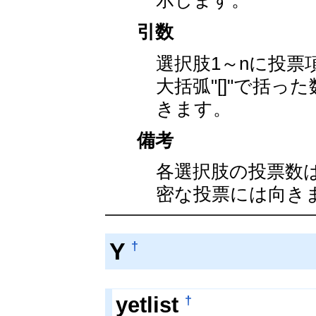
引数
選択肢1～nに投
大括弧"[]"で括
きます。
備考
各選択肢の投票数
密な投票には向き
Y
†
†
yetlist